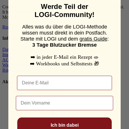
Werde Teil der
Contrary to popular belief, Lorem Ipsum is not simply random text.
It has rootsin piece of classical Latin literature from old. Richard
LOGI-Community!
McClintock, a...
Alles was du über die LOGI-Methode
Read more
wissen musst direkt in dein Postfach.
Informationen
Starte mit LOGI und dem
gratis Guide
:
3 Tage Blutzucker Bremse
Datenschutzerklärung
Impressum
➡️
in jeder E-Mail ein Rezept
🥗
AGB
➡️
Workbooks und Selbsttests
🎁
Widerrufsrecht
Bildnachweis
Email
Aktuelles
Low-Carb Zitronenkuchen
Dein Name
Juni 09, 2022
Salat mit Kichererbsen
Juni 09, 2022
Ich bin dabei