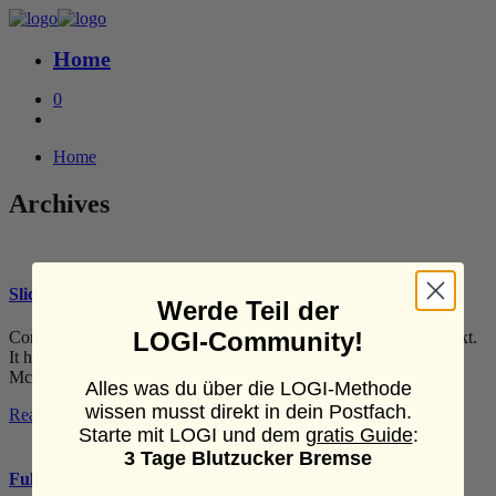
Home
0
Home
Archives
Slider Post
Werde Teil der
LOGI-Community!
Contrary to popular belief, Lorem Ipsum is not simply random text.
It has rootsin piece of classical Latin literature from old. Richard
McClintock, a...
Alles was du über die LOGI-Methode
wissen musst direkt in dein Postfach.
Read more
Starte mit LOGI und dem
gratis Guide
:
3 Tage Blutzucker Bremse
Fullwidth Post