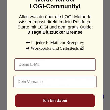
Weiterlesen
LOGI-Community!
View Details
Lizenzen
Alles was du über die LOGI-Methode
wissen musst direkt in dein Postfach.
Lizenz »LOGI Basic«
Starte mit LOGI und dem
gratis Guide
:
3 Tage Blutzucker Bremse
Lizenz »LOGI Basic«
➡️
in jeder E-Mail ein Rezept
🥗
View Details
➡️
Workbooks und Selbsttests
🎁
€
89,00
Weiterlesen
Email
View Details
Unkategorisiert
Dein Name
Der Blutzucker-Guide: Über 600
Lebensmittel im Check
Der Blutzucker-Guide: Über 600 Lebensmittel
Ich bin dabei
im Check