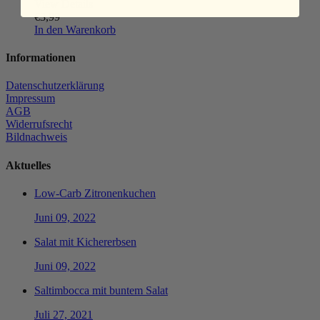
View Details
€
3,99
In den Warenkorb
Informationen
Datenschutzerklärung
Impressum
AGB
Widerrufsrecht
Bildnachweis
Aktuelles
Low-Carb Zitronenkuchen
Juni 09, 2022
Salat mit Kichererbsen
Juni 09, 2022
Saltimbocca mit buntem Salat
Juli 27, 2021