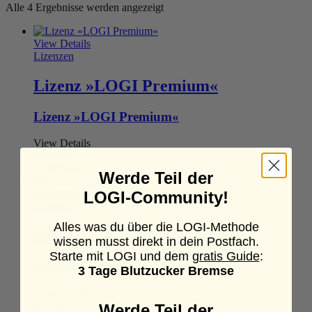
Alle 4 Ergebnisse werden angezeigt
View Details
Lizenzen
Lizenz »LOGI Premium«
Lizenz »LOGI Premium«
View Details
€
290,00
Weiterlesen
Werde Teil der
View Details
LOGI-Community!
Lizenzen
Alles was du über die LOGI-Methode
Lizenz »LOGI Plus«
wissen musst direkt in dein Postfach.
Starte mit LOGI und dem
gratis Guide
:
Lizenz »LOGI Plus«
3 Tage Blutzucker Bremse
View Details
€
129,00
Werde Teil der