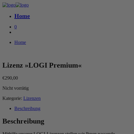
Home
0
Home
Lizenz »LOGI Premium«
€
290,00
Nicht vorrätig
Kategorie:
Lizenzen
Beschreibung
Beschreibung
Mithilfe unserer LOGI-Lizenzen stellen wir Ihnen passende