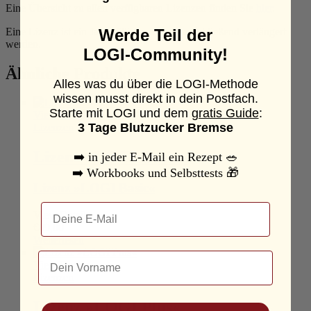
Eine Übersicht zu allen verfügbaren Lizenzen finden Sie
hier
.
Eine Lizenz ist ein Jahr gültig und muss anschließend verlängert
Werde Teil der
werden.
LOGI-Community!
Ähnliche Produkte
Alles was du über die LOGI-Methode
wissen musst direkt in dein Postfach.
Starte mit LOGI und dem
gratis Guide
:
View Details
3 Tage Blutzucker Bremse
Lizenzen
Lizenz »LOGI Basic«
➡️
in jeder E-Mail ein Rezept
🥗
➡️
Workbooks und Selbsttests
🎁
Lizenz »LOGI Basic«
Email
View Details
€
89,00
Weiterlesen
Dein Name
View Details
Lizenzen
Lizenz »LOGI Plus«