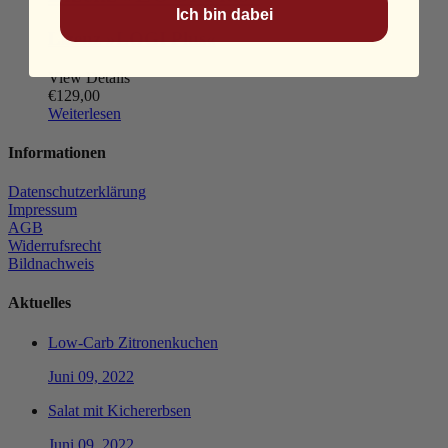
Ich bin dabei
Lizenz »LOGI Plus«
View Details
€
129,00
Weiterlesen
Informationen
Datenschutzerklärung
Impressum
AGB
Widerrufsrecht
Bildnachweis
Aktuelles
Low-Carb Zitronenkuchen
Juni 09, 2022
Salat mit Kichererbsen
Juni 09, 2022