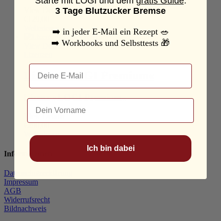
Starte mit LOGI und dem
gratis Guide
:
3 Tage Blutzucker Bremse
View Details
€
129,00
Weiterlesen
➡️
in jeder E-Mail ein Rezept
🥗
➡️
Workbooks und Selbsttests
🎁
View Details
Lizenzen
Email
Lizenz »LOGI Premium«
Lizenz »LOGI Premium«
Dein Name
View Details
€
290,00
Weiterlesen
Ich bin dabei
Informationen
Datenschutzerklärung
Impressum
AGB
Widerrufsrecht
Bildnachweis