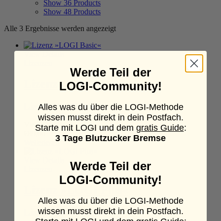
Show
36 Products
Show
48 Products
Alle 3 Ergebnisse werden angezeigt
View Details
Lizenzen
Werde Teil der
Lizenz »LOGI Basic«
LOGI-Community!
Lizenz »LOGI Basic«
Alles was du über die LOGI-Methode
wissen musst direkt in dein Postfach.
View Details
Starte mit LOGI und dem
gratis Guide
:
€
89,00
3 Tage Blutzucker Bremse
Weiterlesen
View Details
Werde Teil der
Lizenzen
LOGI-Community!
Lizenz »LOGI Plus«
Alles was du über die LOGI-Methode
wissen musst direkt in dein Postfach.
Lizenz »LOGI Plus«