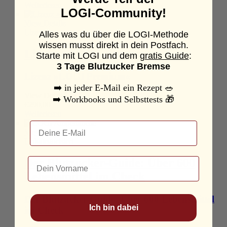
Weiterlesen
LOGI-Community!
View Details
Lizenzen
Alles was du über die LOGI-Methode
wissen musst direkt in dein Postfach.
Lizenz »LOGI Premium«
Starte mit LOGI und dem
gratis Guide
:
3 Tage Blutzucker Bremse
Lizenz »LOGI Premium«
➡️
in jeder E-Mail ein Rezept
🥗
View Details
➡️
Workbooks und Selbsttests
🎁
€
290,00
Weiterlesen
Email
View Details
Unkategorisiert
Dein Name
Der Blutzucker-Guide: Über 600
Lebensmittel im Check
Der Blutzucker-Guide: Über 600 Lebensmittel
Ich bin dabei
im Check