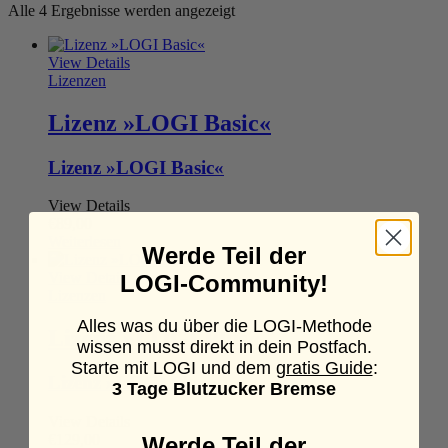
Alle 4 Ergebnisse werden angezeigt
View Details
Lizenzen
Lizenz »LOGI Basic«
Lizenz »LOGI Basic«
View Details
€
89,00
Weiterlesen
Werde Teil der
View Details
LOGI-Community!
Lizenzen
Alles was du über die LOGI-Methode
Lizenz »LOGI Plus«
wissen musst direkt in dein Postfach.
Starte mit LOGI und dem
gratis Guide
:
Lizenz »LOGI Plus«
3 Tage Blutzucker Bremse
View Details
€
129,00
Werde Teil der