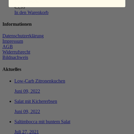
View Details
€
3,99
In den Warenkorb
Informationen
Datenschutzerklärung
Impressum
AGB
Widerrufsrecht
Bildnachweis
Aktuelles
Low-Carb Zitronenkuchen
Juni 09, 2022
Salat mit Kichererbsen
Juni 09, 2022
Saltimbocca mit buntem Salat
Juli 27, 2021