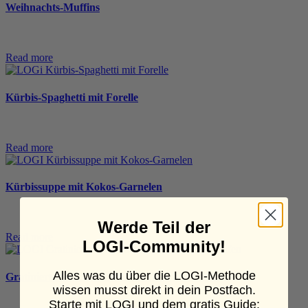
Weihnachts-Muffins
Read more
Kürbis-Spaghetti mit Forelle
Read more
Kürbissuppe mit Kokos-Garnelen
Werde Teil der
Read more
LOGI-Community!
Alles was du über die LOGI-Methode
Gratinierte Hähnchenbrust mit Kürbisstreifen
wissen musst direkt in dein Postfach.
Starte mit LOGI und dem
gratis Guide
: