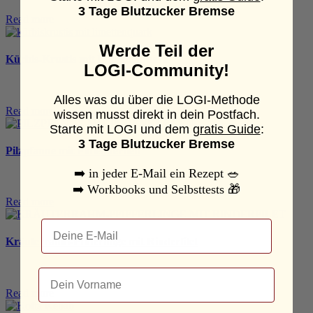
3 Tage Blutzucker Bremse
Read more
Werde Teil der
Kürbis-Krustis mit Limettenquark
LOGI-Community!
Alles was du über die LOGI-Methode
Read more
wissen musst direkt in dein Postfach.
Starte mit LOGI und dem
gratis Guide
:
3 Tage Blutzucker Bremse
Pilzpfanne mit Pinienkernen
➡️
in jeder E-Mail ein Rezept
🥗
➡️
Workbooks und Selbsttests
🎁
Read more
Email
Kräuterrahm-Pfifferlinge mit Rinderfilet
Dein Name
Read more