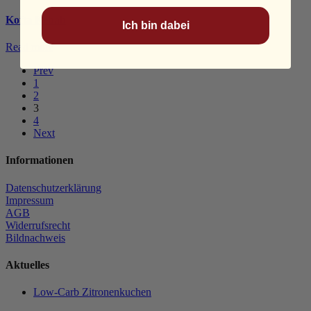
Kofta Kebab
Ich bin dabei
Read more
Prev
1
2
3
4
Next
Informationen
Datenschutzerklärung
Impressum
AGB
Widerrufsrecht
Bildnachweis
Aktuelles
Low-Carb Zitronenkuchen